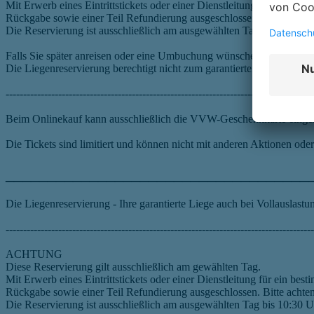
Mit Erwerb eines Eintrittstickets oder einer Dienstleitung für ein 
Rückgabe sowie einer Teil Refundierung ausgeschlossen. Bitte achte
Die Reservierung ist ausschließlich am ausgewählten Tag bis 10:30 Uh
Falls Sie später anreisen oder eine Umbuchung wünschen, melden Sie 
Die Liegenreservierung berechtigt nicht zum garantierten Eintritt in d
----------------------------------------------------------------------------------------
Beim Onlinekauf kann ausschließlich die VVW-Geschenkkarte eingelö
Die Tickets sind limitiert und können nicht mit anderen Aktionen o
____________________________________
Die Liegenreservierung - Ihre garantierte Liege auch bei Vollauslastu
----------------------------------------------------------------------------------------
ACHTUNG
Diese Reservierung gilt ausschließlich am gewählten Tag.
Mit Erwerb eines Eintrittstickets oder einer Dienstleitung für ein 
Rückgabe sowie einer Teil Refundierung ausgeschlossen. Bitte achte
Die Reservierung ist ausschließlich am ausgewählten Tag bis 10:30 Uh