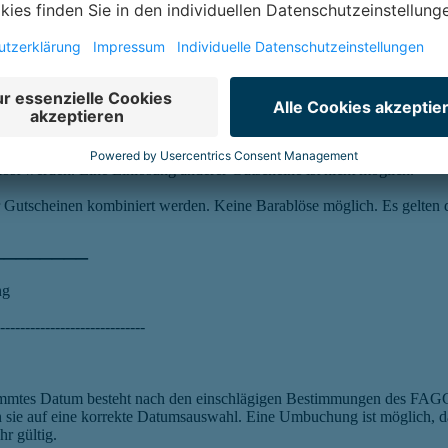
bestimmtes Datum besteht nach den einschlägigen Bestimmungen des FAGG
n sie auf eine korrekte Datumsauswahl. Eine Umbuchung ist möglich, d
r gültig.
sich bitte telefonisch unter +43 (0) 2522 / 84 700 570 oder per Mail u
ie Therme.
-----------------------------
st werden. Eine Einlösung anderer Gutscheine ist nicht möglich.
der Gutscheinen kombiniert werden. Keine Barablöse möglich. Es gelte
________
ng
-----------------------------
bestimmtes Datum besteht nach den einschlägigen Bestimmungen des FAGG
n sie auf eine korrekte Datumsauswahl. Eine Umbuchung ist möglich, d
r gültig.