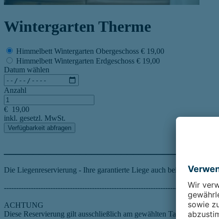
Wintergarten Therme
Himmelbett Wintergarten Obergeschoss
€ 19,00
Himmelbett Wintergarten Erdgeschoss
€ 19,00
Datum wählen
Anzahl
€
19,00
inkl. gesetzl. MwSt.
Verfügbarkeit abfragen
____________________________________
Die Liegenreservierung - Ihre garantierte Liege auch bei Vollauslastu
----------------------------------------------------------------------------------------
ACHTUNG
Diese Reservierung gilt ausschließlich am gewählten Tag.