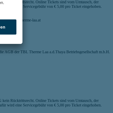
 kein Rücktrittsrecht. Online Tickets sind vom Umtausch, der
afür wird eine Servicegebühr von € 5,00 pro Ticket eingehoben.
nter therme@therme-laa.at
n die AGB der TBL Therme Laa a.d.Thaya Betriebsgesellschaft m.b.H.
 kein Rücktrittsrecht. Online Tickets sind vom Umtausch, der
afür wird eine Servicegebühr von € 5,00 pro Ticket eingehoben.